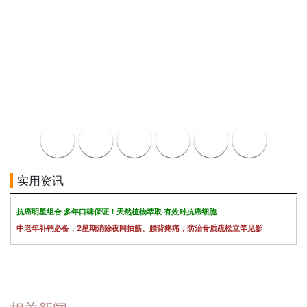
实用资讯
抗癌明星组合 多年口碑保证！天然植物萃取 有效对抗癌细胞
中老年补钙必备，2星期消除夜间抽筋、腰背疼痛，防治骨质疏松立竿见影