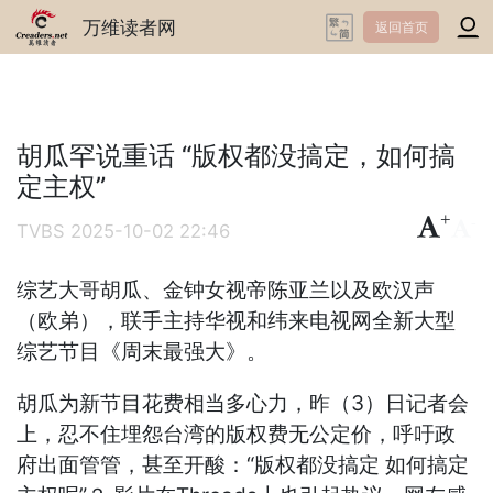
万维读者网
返回首页
胡瓜罕说重话 “版权都没搞定，如何搞
定主权”
+
-
TVBS
2025-10-02 22:46
综艺大哥胡瓜、金钟女视帝陈亚兰以及欧汉声
（欧弟），联手主持华视和纬来电视网全新大型
综艺节目《周末最强大》。
胡瓜为新节目花费相当多心力，昨（3）日记者会
上，忍不住埋怨台湾的版权费无公定价，呼吁政
府出面管管，甚至开酸：“版权都没搞定 如何搞定