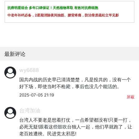
抗癌明星组合 多年口碑保证！天然植物萃取 有效对抗癌细胞
中老年补钙必备，2星期消除夜间抽筋、腰背疼痛，防治骨质疏松立竿见影
最新评论
wy6688
国共内战的历史早已清清楚楚，凡是投共的，没有一个
好下场，即使当时不枪毙，事后也没几个能活的。
2025-07-05 21:19
屏蔽
台湾加油
台湾人不要老是想着打仗，一点希望都没有!只要一打，
必死无疑!跟着这些鼓吹台独人一起，他们早就跑了，让
老百姓遭殃。民进党太邪恶!