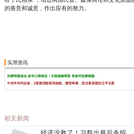
的善意和诚意，作出应有的努力。
实用资讯
抗癌明星组合 多年口碑保证！天然植物萃取 有效对抗癌细胞
中老年补钙必备，2星期消除夜间抽筋、腰背疼痛，防治骨质疏松立竿见影
相关新闻
经济没救了！习祭出最后杀招