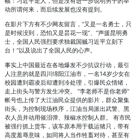
幅：习近平走人，但是没有进一步说明男子的举
动所谓何来，而后续发展也没有提到。
在影片下方有不少网友留言，“又是一名勇士，只
是时候没到，恐怕又是昙花一现”、“声援昆明勇
士，全国人民强烈要求独裁国贼习近平立刻下
台！”以及说出了全国人民的心声。
事实上中国最近在各地爆发不少抗议行动，最引
人注意的就是四川绵阳江油市，一名14岁少女在
校园遭到霸凌后却遭到冷处理，引爆民众情绪，
走上街头与警方发生冲突。 “李老师不是你老师”
帐号也上传了大江油民众提供的影片，群众聚集
街头，为控制现场秩序，江油当局派出武警、黑
衣人员并动用催泪弹、辣椒水控制人群。 有市民
被强行抓上货车，该车原本用于载运猪只，带有
高度羞辱意味，如同将人当作牲畜对待，甚至有