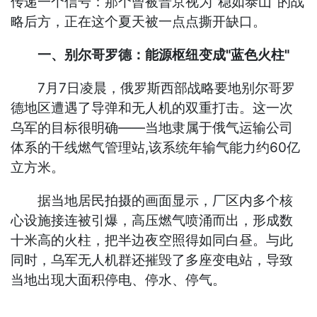
传递一个信号：那个曾被普京视为"稳如泰山"的战
略后方，正在这个夏天被一点点撕开缺口。
一、别尔哥罗德：能源枢纽变成"蓝色火柱"
7月7日凌晨，俄罗斯西部战略要地别尔哥罗
德地区遭遇了导弹和无人机的双重打击。这一次
乌军的目标很明确——当地隶属于俄气运输公司
体系的干线燃气管理站,该系统年输气能力约60亿
立方米。
据当地居民拍摄的画面显示，厂区内多个核
心设施接连被引爆，高压燃气喷涌而出，形成数
十米高的火柱，把半边夜空照得如同白昼。与此
同时，乌军无人机群还摧毁了多座变电站，导致
当地出现大面积停电、停水、停气。