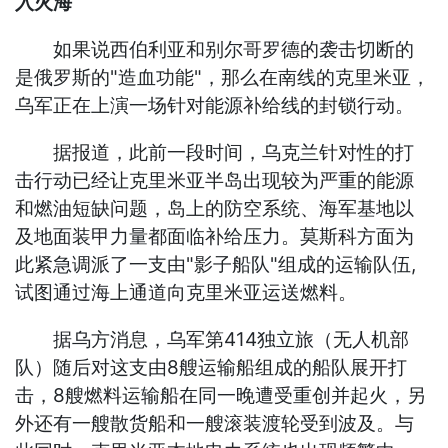
入火海
如果说西伯利亚和别尔哥罗德的袭击切断的
是俄罗斯的"造血功能"，那么在南线的克里米亚，
乌军正在上演一场针对能源补给线的封锁行动。
据报道，此前一段时间，乌克兰针对性的打
击行动已经让克里米亚半岛出现较为严重的能源
和燃油短缺问题，岛上的防空系统、海军基地以
及地面装甲力量都面临补给压力。莫斯科方面为
此紧急调派了一支由"影子船队"组成的运输队伍,
试图通过海上通道向克里米亚运送燃料。
据乌方消息，乌军第414独立旅（无人机部
队）随后对这支由8艘运输船组成的船队展开打
击，8艘燃料运输船在同一晚遭受重创并起火，另
外还有一艘散货船和一艘滚装渡轮受到波及。与