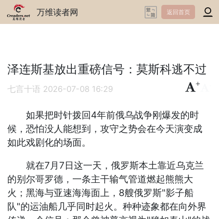
万维读者网
返回首页
泽连斯基放出重磅信号：莫斯科逃不过
+
-
七言十语
2026-07-08 16:29
如果把时针拨回4年前俄乌战争刚爆发的时
候，恐怕没人能想到，攻守之势会在今天演变成
如此戏剧化的场面。
就在7月7日这一天，俄罗斯本土靠近乌克兰
的别尔哥罗德，一条主干输气管道燃起熊熊大
火；黑海与亚速海海面上，8艘俄罗斯"影子船
队"的运油船几乎同时起火。种种迹象都在向外界