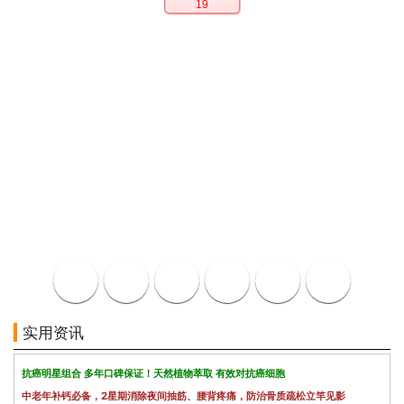
19
实用资讯
抗癌明星组合 多年口碑保证！天然植物萃取 有效对抗癌细胞
中老年补钙必备，2星期消除夜间抽筋、腰背疼痛，防治骨质疏松立竿见影