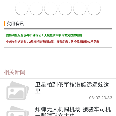
实用资讯
抗癌明星组合 多年口碑保证！天然植物萃取 有效对抗癌细胞
中老年补钙必备，2星期消除夜间抽筋、腰背疼痛，防治骨质疏松立竿见影
相关新闻
卫星拍到俄军核潜艇远远躲这
里
08-07 23:33
炸弹无人机闯机场 接驳车司机
一脚踹飞立大功