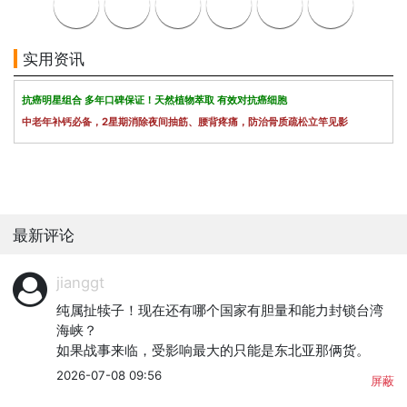
实用资讯
抗癌明星组合 多年口碑保证！天然植物萃取 有效对抗癌细胞
中老年补钙必备，2星期消除夜间抽筋、腰背疼痛，防治骨质疏松立竿见影
最新评论
jianggt
纯属扯犊子！现在还有哪个国家有胆量和能力封锁台湾
海峡？

如果战事来临，受影响最大的只能是东北亚那俩货。
2026-07-08 09:56
屏蔽