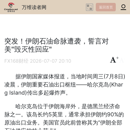
万维读者网
返回首页
突发！伊朗石油命脉遭袭，誓言对
美"毁灭性回应"
+
-
FX168财经
2026-07-07 20:10
据伊朗国家媒体报道，当地时间周三(7月8日)
凌晨，伊朗重要石油出口枢纽——哈尔克岛(Khar
g Island)传出多起爆炸声。
哈尔克岛位于伊朗海岸外，是德黑兰经济命
脉之一。该岛长约5英里，通常承担伊朗约90%的
原油出口业务。美国官员此前曾称其为“伊朗全部