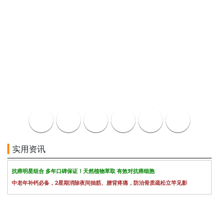
实用资讯
抗癌明星组合 多年口碑保证！天然植物萃取 有效对抗癌细胞
中老年补钙必备，2星期消除夜间抽筋、腰背疼痛，防治骨质疏松立竿见影