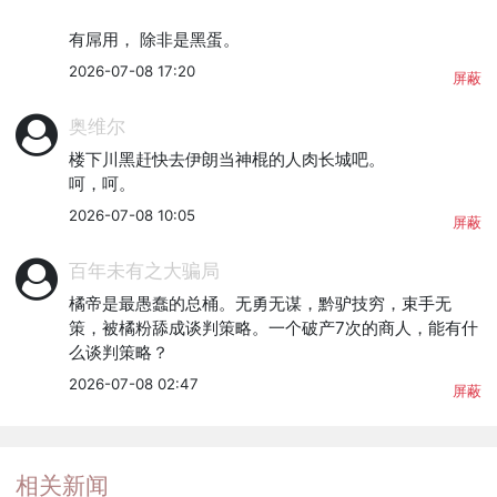
有屌用， 除非是黑蛋。
2026-07-08 17:20
屏蔽
奥维尔
楼下川黑赶快去伊朗当神棍的人肉长城吧。

呵，呵。
2026-07-08 10:05
屏蔽
百年未有之大骗局
橘帝是最愚蠢的总桶。无勇无谋，黔驴技穷，束手无
策，被橘粉舔成谈判策略。一个破产7次的商人，能有什
么谈判策略？
2026-07-08 02:47
屏蔽
相关新闻