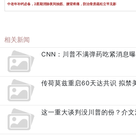
中老年补钙必备，2星期消除夜间抽筋、腰背疼痛，防治骨质疏松立竿见影
相关新闻
CNN：川普不满弹药吃紧消息曝
传荷莫兹重启60天达共识 拟禁
这一重大谈判没川普的份？介文