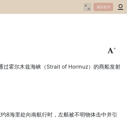
返回首页
+
-
霍尔木兹海峡（Strait of Hormuz）的商船发射
东约8海里处向南航行时，左舷被不明物体击中并引