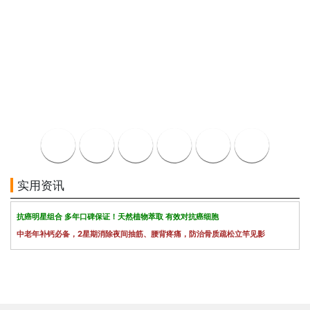
实用资讯
抗癌明星组合 多年口碑保证！天然植物萃取 有效对抗癌细胞
中老年补钙必备，2星期消除夜间抽筋、腰背疼痛，防治骨质疏松立竿见影