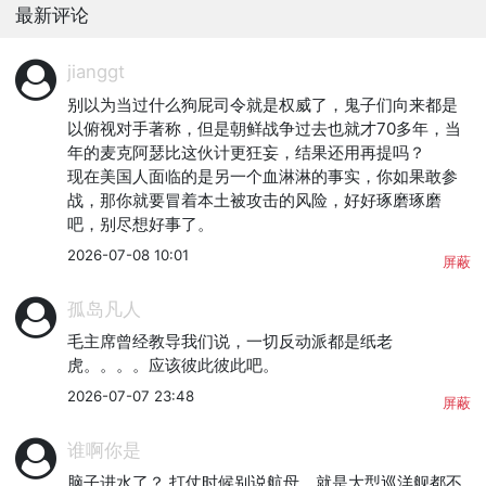
最新评论
jianggt
别以为当过什么狗屁司令就是权威了，鬼子们向来都是
以俯视对手著称，但是朝鲜战争过去也就才70多年，当
年的麦克阿瑟比这伙计更狂妄，结果还用再提吗？

现在美国人面临的是另一个血淋淋的事实，你如果敢参
战，那你就要冒着本土被攻击的风险，好好琢磨琢磨
吧，别尽想好事了。
2026-07-08 10:01
屏蔽
孤岛凡人
毛主席曾经教导我们说，一切反动派都是纸老
虎。。。。应该彼此彼此吧。
2026-07-07 23:48
屏蔽
谁啊你是
脑子进水了？ 打仗时候别说航母，就是大型巡洋舰都不