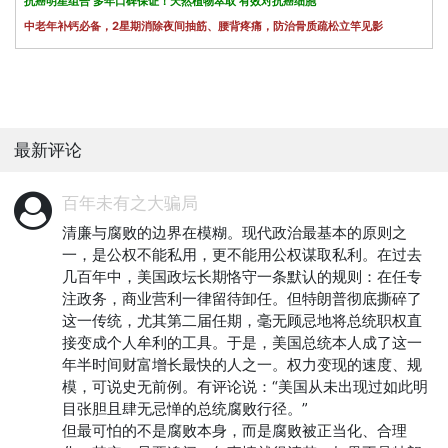
抗癌明星组合 多年口碑保证！天然植物萃取 有效对抗癌细胞
中老年补钙必备，2星期消除夜间抽筋、腰背疼痛，防治骨质疏松立竿见影
最新评论
百年未有之大骗局
清廉与腐败的边界在模糊。现代政治最基本的原则之
一，是公权不能私用，更不能用公权谋取私利。在过去
几百年中，美国政坛长期恪守一条默认的规则：在任专
注政务，商业营利一律留待卸任。但特朗普彻底撕碎了
这一传统，尤其第二届任期，毫无顾忌地将总统职权直
接变成个人牟利的工具。于是，美国总统本人成了这一
年半时间财富增长最快的人之一。权力变现的速度、规
模，可说史无前例。有评论说：“美国从未出现过如此明
目张胆且肆无忌惮的总统腐败行径。”

但最可怕的不是腐败本身，而是腐败被正当化、合理