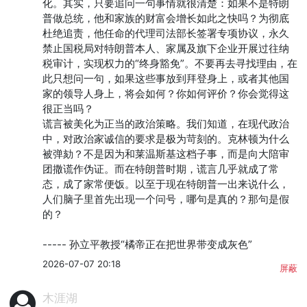
化。其实，只要追问一句事情就很清楚：如果不是特朗
普做总统，他和家族的财富会增长如此之快吗？为彻底
杜绝追责，他任命的代理司法部长签署专项协议，永久
禁止国税局对特朗普本人、家属及旗下企业开展过往纳
税审计，实现权力的“终身豁免”。不要再去寻找理由，在
此只想问一句，如果这些事放到拜登身上，或者其他国
家的领导人身上，将会如何？你如何评价？你会觉得这
很正当吗？

谎言被美化为正当的政治策略。我们知道，在现代政治
中，对政治家诚信的要求是极为苛刻的。克林顿为什么
被弹劾？不是因为和莱温斯基这档子事，而是向大陪审
团撒谎作伪证。而在特朗普时期，谎言几乎就成了常
态，成了家常便饭。以至于现在特朗普一出来说什么，
人们脑子里首先出现一个问号，哪句是真的？那句是假
的？

----- 孙立平教授“橘帝正在把世界带变成灰色”
2026-07-07 20:18
屏蔽
木涯湖