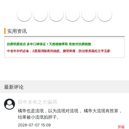
实用资讯
抗癌明星组合 多年口碑保证！天然植物萃取 有效对抗癌细胞
中老年补钙必备，2星期消除夜间抽筋、腰背疼痛，防治骨质疏松立竿见影
最新评论
百年未有之大骗局
橘帝也是流氓，以为流氓对流氓， 橘帝大流氓有胜算，
结果被小流氓掐脖子。
2026-07-07 15:09
屏蔽