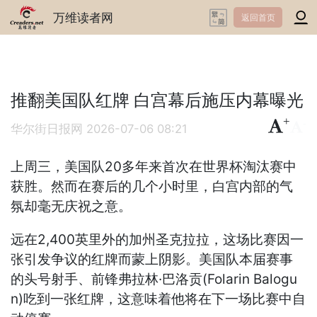
万维读者网
返回首页
推翻美国队红牌 白宫幕后施压内幕曝光
+
-
华尔街日报网
2026-07-06 08:21
上周三，美国队20多年来首次在世界杯淘汰赛中
获胜。然而在赛后的几个小时里，白宫内部的气
氛却毫无庆祝之意。
远在2,400英里外的加州圣克拉拉，这场比赛因一
张引发争议的红牌而蒙上阴影。美国队本届赛事
的头号射手、前锋弗拉林·巴洛贡(Folarin Balogu
n)吃到一张红牌，这意味着他将在下一场比赛中自