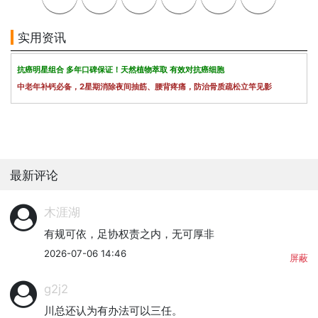
实用资讯
抗癌明星组合 多年口碑保证！天然植物萃取 有效对抗癌细胞
中老年补钙必备，2星期消除夜间抽筋、腰背疼痛，防治骨质疏松立竿见影
最新评论
木涯湖
有规可依，足协权责之内，无可厚非
2026-07-06 14:46
屏蔽
g2j2
川总还认为有办法可以三任。
