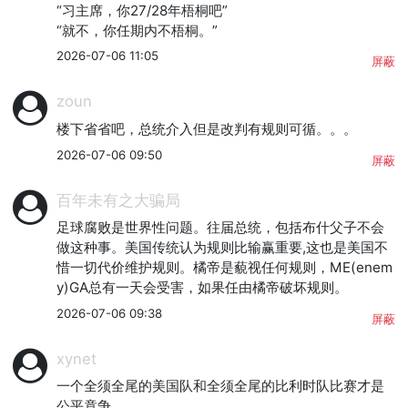
“习主席，你27/28年梧桐吧”

“就不，你任期内不梧桐。”
2026-07-06 11:05
屏蔽
zoun
楼下省省吧，总统介入但是改判有规则可循。。。
2026-07-06 09:50
屏蔽
百年未有之大骗局
足球腐败是世界性问题。往届总统，包括布什父子不会
做这种事。美国传统认为规则比输赢重要,这也是美国不
惜一切代价维护规则。橘帝是藐视任何规则，ME(enem
y)GA总有一天会受害，如果任由橘帝破坏规则。
2026-07-06 09:38
屏蔽
xynet
一个全须全尾的美国队和全须全尾的比利时队比赛才是
公平竟争。
