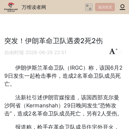
万维读者网
返回首页
突发！伊朗革命卫队遇袭2死2伤
+
-
自由时报
2026-06-29 22:51
伊朗伊斯兰革命卫队（IRGC）称，该国6月2
9日发生一起枪击事件，造成2名革命卫队成员死
亡。
法新社引述伊朗官媒报道，该国西部克尔曼
沙阿省（Kermanshah）29日晚间发生“恐怖攻
击”，造成2名革命卫队成员死亡，另有2人受伤。
报道称，枪手在革命卫队成员住宅外开火，