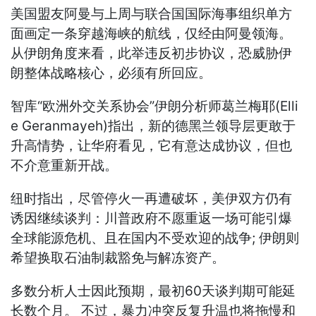
美国盟友阿曼与上周与联合国国际海事组织单方
面画定一条穿越海峡的航线，仅经由阿曼领海。
从伊朗角度来看，此举违反初步协议，恐威胁伊
朗整体战略核心，必须有所回应。
智库“欧洲外交关系协会”伊朗分析师葛兰梅耶(Elli
e Geranmayeh)指出，新的德黑兰领导层更敢于
升高情势，让华府看见，它有意达成协议，但也
不介意重新开战。
纽时指出，尽管停火一再遭破坏，美伊双方仍有
诱因继续谈判：川普政府不愿重返一场可能引爆
全球能源危机、且在国内不受欢迎的战争; 伊朗则
希望换取石油制裁豁免与解冻资产。
多数分析人士因此预期，最初60天谈判期可能延
长数个月。 不过，暴力冲突反复升温也将拖慢和