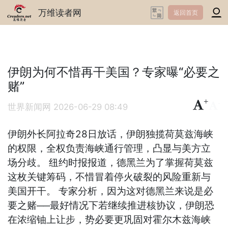
万维读者网
返回首页
伊朗为何不惜再干美国？专家曝“必要之
赌”
+
-
世界新闻网
2026-06-29 08:49
伊朗外长阿拉奇28日放话，伊朗独揽荷莫兹海峡
的权限，全权负责海峡通行管理，凸显与美方立
场分歧。 纽约时报报道，德黑兰为了掌握荷莫兹
这枚关键筹码，不惜冒着停火破裂的风险重新与
美国开干。 专家分析，因为这对德黑兰来说是必
要之赌──最好情况下若继续推进核协议，伊朗恐
在浓缩铀上让步，势必要更巩固对霍尔木兹海峡