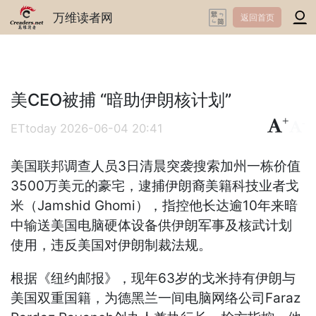
万维读者网
返回首页
美CEO被捕 “暗助伊朗核计划”
+
-
ETtoday
2026-06-04 20:41
美国联邦调查人员3日清晨突袭搜索加州一栋价值
3500万美元的豪宅，逮捕伊朗裔美籍科技业者戈
米（Jamshid Ghomi），指控他长达逾10年来暗
中输送美国电脑硬体设备供伊朗军事及核武计划
使用，违反美国对伊朗制裁法规。
根据《纽约邮报》，现年63岁的戈米持有伊朗与
美国双重国籍，为德黑兰一间电脑网络公司Faraz