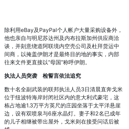
除利用eBay及PayPal个人帐户大量采购设备外，
他也亲自与明尼苏达州及内布拉斯加州供应商洽
谈，并刻意绕道阿联境内空壳公司及杜拜货运中
间商，以掩盖伊朗才是最终目的地的事实，内部
往来文件更直接以“母国”称呼伊朗。
执法人员突袭 检誓言依法追究
数十名全副武装的联邦执法人员3日清晨直奔戈米
位于纽波特海岸封闭社区内的意大利式豪宅，这
栋占地逾1.3万平方英尺的庄园坐落于太平洋悬崖
边，设有双喷泉与6座水晶灯。妻子和2名已成年
的儿子相继被带出屋外，戈米则在接受问话后被