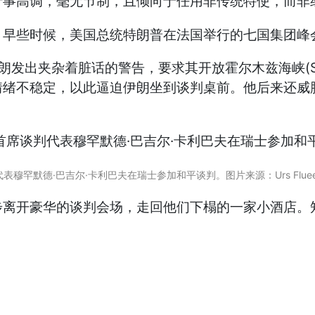
行事高调，毫无节制，且倾向于任用非传统特使，而非
夹杂着脏话的警告，要求其开放霍尔木兹海峡(Strait
稳定，以此逼迫伊朗坐到谈判桌前。他后来还威胁要摧毁伊
穆罕默德·巴吉尔·卡利巴夫在瑞士参加和平谈判。图片来源：Urs Flueeler/P
步离开豪华的谈判会场，走回他们下榻的一家小酒店。