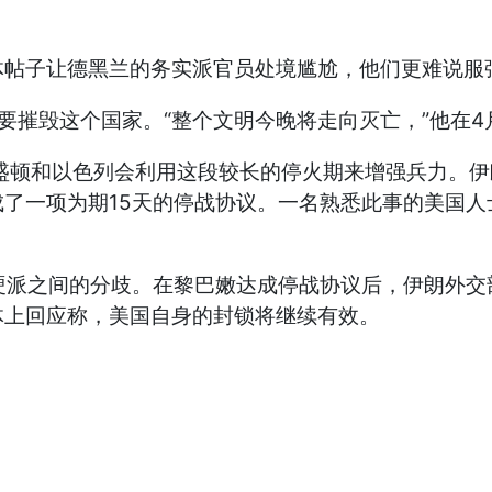
体帖子让德黑兰的务实派官员处境尴尬，他们更难说服
要摧毁这个国家。“整个文明今晚将走向灭亡，”他在4
盛顿和以色列会利用这段较长的停火期来增强兵力。
一项为期15天的停战协议。一名熟悉此事的美国人士则
之间的分歧。在黎巴嫩达成停战协议后，伊朗外交部长阿巴斯
体上回应称，美国自身的封锁将继续有效。