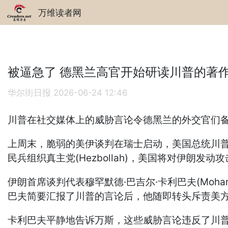
万维读者网
被逼急了 德黑兰高官开始研读川普的著
华尔街日报
2026-06-24 12:46
川普在社交媒体上的威胁言论令德黑兰的外交官们
上周末，脆弱的美伊谈判在瑞士启动，美国总统川普(
民兵组织真主党(Hezbollah)，美国将对伊朗发动
伊朗首席谈判代表穆罕默德·巴吉尔·卡利巴夫(Moham
巴夫简要汇报了川普的言论后，他随即转头斥责美方谈判代
卡利巴夫平静地告诉万斯，这些威胁言论违反了川