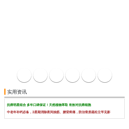
实用资讯
抗癌明星组合 多年口碑保证！天然植物萃取 有效对抗癌细胞
中老年补钙必备，2星期消除夜间抽筋、腰背疼痛，防治骨质疏松立竿见影