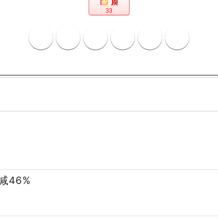
33
减46%