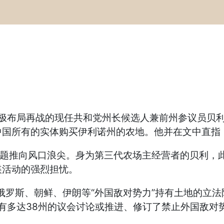
布局再战的现任共和党州长候选人兼前州参议员贝利(Dar
体购买伊利诺州的农地。他并在文中直指：“我们的土地是不卖的
话题推向风口浪尖。身为第三代农场主经营者的贝利，
谍活动的强烈担忧。
斯、朝鲜、伊朗等“外国敌对势力”持有土地的立法限制呈现
就有多达38州的议会讨论或推进、修订了禁止外国敌对