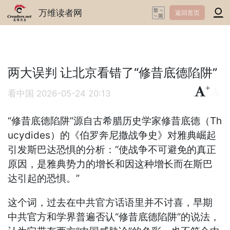
万维读者网
返回首页
两大误判 让北京看错了“修昔底德陷阱”
+
-
看中国
2026-05-24 20:13
“修昔底德陷阱”源自古希腊历史学家修昔底德（Th
ucydides）的《伯罗奔尼撒战争史》对雅典崛起
引发斯巴达恐惧的分析：“使战争不可避免的真正
原因，是雅典势力的增长和因这种增长而在斯巴
达引起的恐惧。”
这个词，过去在中共官方话语里并不讨喜，早期
中共官方和学界普遍否认“修昔底德陷阱”的说法，