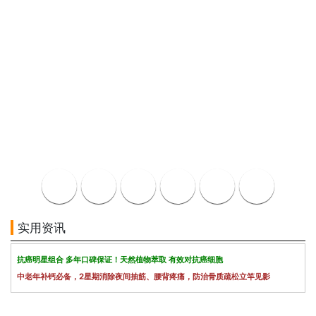
实用资讯
抗癌明星组合 多年口碑保证！天然植物萃取 有效对抗癌细胞
中老年补钙必备，2星期消除夜间抽筋、腰背疼痛，防治骨质疏松立竿见影