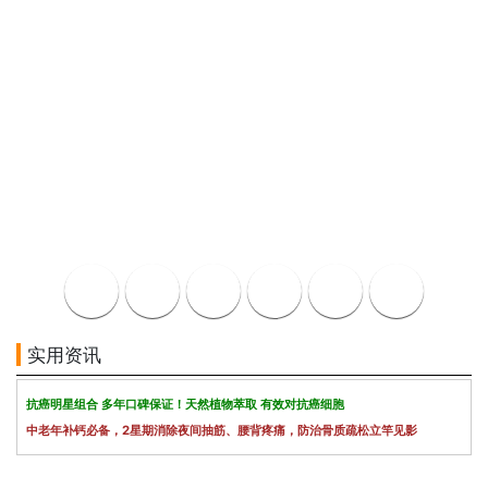
实用资讯
抗癌明星组合 多年口碑保证！天然植物萃取 有效对抗癌细胞
中老年补钙必备，2星期消除夜间抽筋、腰背疼痛，防治骨质疏松立竿见影