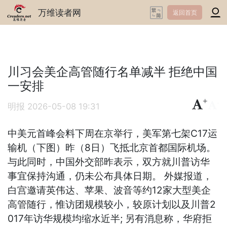
万维读者网
返回首页
川习会美企高管随行名单减半 拒绝中国
一安排
+
-
明报
2026-05-08 19:31
中美元首峰会料下周在京举行，美军第七架C17运
输机（下图）昨（8日）飞抵北京首都国际机场。
与此同时，中国外交部昨表示，双方就川普访华
事宜保持沟通，仍未公布具体日期。 外媒报道，
白宫邀请英伟达、苹果、波音等约12家大型美企
高管随行，惟访团规模较小，较原计划以及川普2
017年访华规模均缩水近半; 另有消息称，华府拒