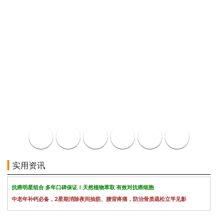
实用资讯
抗癌明星组合 多年口碑保证！天然植物萃取 有效对抗癌细胞
中老年补钙必备，2星期消除夜间抽筋、腰背疼痛，防治骨质疏松立竿见影