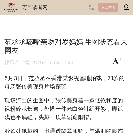
万维读者网
返回首页
范丞丞嘟嘴亲吻71岁妈妈 生图状态看呆
网友
+
-
娱乐八卦营
2026-05-04 17:41
5月3日，范丞丞在香港某影视基地拍戏，71岁的
母亲张传美现身片场探班。
现场流出的生图中，张传美身着一条低饱和度的
裸粉碎花长裙，外搭一件米白色针织开衫，脚踩
浅色平底鞋，头戴一顶草编遮阳帽。
脖颈处佩戴的一串通透翡翠项链，与温润的服饰