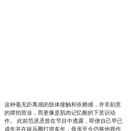
这种毫无距离感的肢体接触和依赖感，并非刻意
的摆拍营业，而更像是肌肉记忆般的下意识动
作。 此前范丞丞曾在节目中透露，即便自己早已
成年并在娱乐圈打拼多年，母亲至今仍将他视作