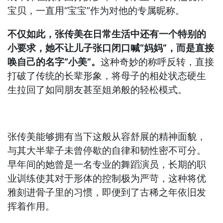
宝贝，一直用“宝宝”作为对他的专属昵称。
不仅如此，张传美在日常生活中还有一个特别的
小要求，她不让儿子张口闭口喊“妈妈”，而是直接
唤自己的名字“小美”。
这种奇妙的称呼反转，直接
打破了传统的长辈形象，将母子的相处状态硬生
生拉回了如同朋友甚至姐弟般的轻松模式。
张传美能够拥有当下这般从容舒展的精神面貌，
与其大半辈子未曾停歇的自律和韧性密不可分。
早年间的她曾是一名专业的舞蹈演员，长期的职
业训练使其对于形体的控制极为严苛，这种将优
雅刻进骨子里的习惯，即便到了古稀之年依旧发
挥着作用。