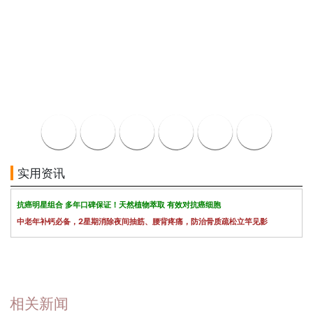
实用资讯
抗癌明星组合 多年口碑保证！天然植物萃取 有效对抗癌细胞
中老年补钙必备，2星期消除夜间抽筋、腰背疼痛，防治骨质疏松立竿见影
相关新闻