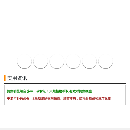
实用资讯
抗癌明星组合 多年口碑保证！天然植物萃取 有效对抗癌细胞
中老年补钙必备，2星期消除夜间抽筋、腰背疼痛，防治骨质疏松立竿见影