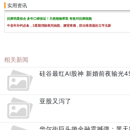
实用资讯
抗癌明星组合 多年口碑保证！天然植物萃取 有效对抗癌细胞
中老年补钙必备，2星期消除夜间抽筋、腰背疼痛，防治骨质疏松立竿见影
相关新闻
硅谷最红AI股神 新婚前夜输光4
亚股又泻了
华尔街巨头抛金融震撼弹：黑天