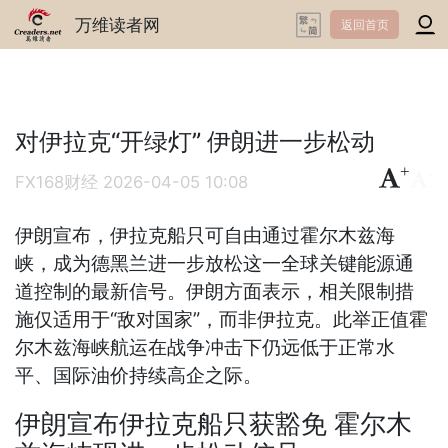
万维读者网
返回首页
对伊拉克“开绿灯” 伊朗进一步松动
+
-
FX168财经
2026-04-05 10:08
伊朗宣布，伊拉克船只可自由通过霍尔木兹海
峡，成为德黑兰进一步放松这一全球关键能源通
道控制的最新信号。伊朗方面表示，相关限制措
施仅适用于“敌对国家”，而非伊拉克。此举正值霍
尔木兹海峡航运在战争冲击下仍远低于正常水
平、国际油价持续高企之际。
伊朗宣布伊拉克船只获豁免 霍尔木