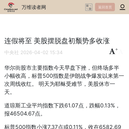
万维读者网
返回首页
连假将至 美股摆脱盘初颓势多收涨
+
-
中央社
2026-04-02 15:34
华尔街股市主要指数今天早盘下挫，但终场多半
小幅收高，标普500指数是伊朗战争爆发以来第一
次周线收红。 明天为耶稣受难节，美股休市一
天。
道琼斯工业平均指数下跌61.07点，跌幅0.13%，
报46504.67点。
标普500指数小涨7.37点或0.11%，收在6582.69