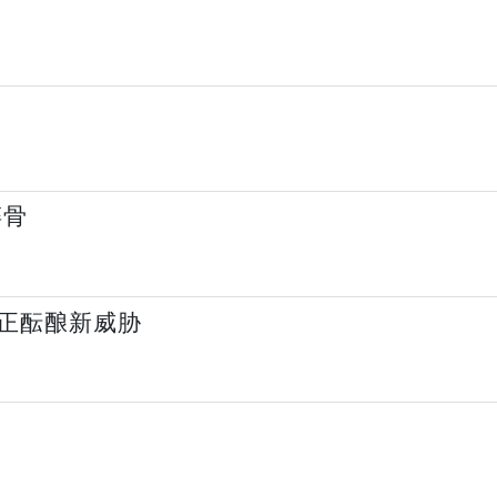
碎骨
正酝酿新威胁