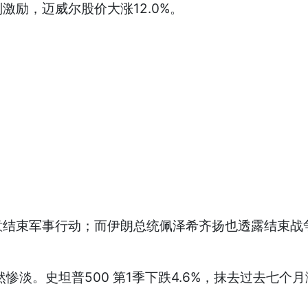
励，迈威尔股价大涨12.0%。
束军事行动；而伊朗总统佩泽希齐扬也透露结束战争
淡。史坦普500 第1季下跌4.6%，抹去过去七个月