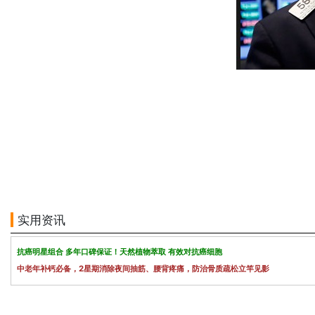
实用资讯
抗癌明星组合 多年口碑保证！天然植物萃取 有效对抗癌细胞
中老年补钙必备，2星期消除夜间抽筋、腰背疼痛，防治骨质疏松立竿见影