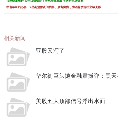
抗癌明星组合 多年口碑保证！天然植物萃取 有效对抗癌细胞
中老年补钙必备，2星期消除夜间抽筋、腰背疼痛，防治骨质疏松立竿见影
相关新闻
亚股又泻了
华尔街巨头抛金融震撼弹：黑天
美股五大顶部信号浮出水面