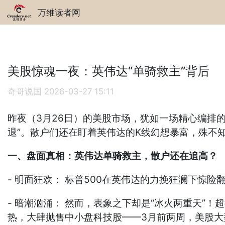
万维读者网
美股惊魂一夜：英伟达“单骑救主”背后
奇哥说国
2026-03-27 15:11
昨夜（3月26日）的美股市场，犹如一场精心编排
退”。散户们还在盯着英伟达的K线幻想暴富，殊不
一、盘面真相：英伟达单骑救主，散户还在追高？
- 明面狂欢： 标普500在英伟达的力挽狂澜下惊
- 暗潮汹涌： 然而，表象之下却是“冰火两重天”！
热，大肆抛售中小盘科技股——3月前两周，美股大型