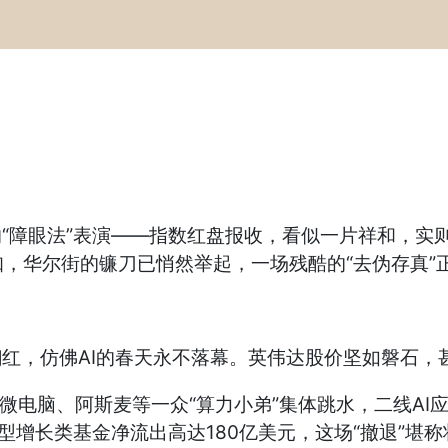
的“障眼法”表演——指数红盘报收，看似一片祥和，实
知，华尔街的镰刀已悄然举起，一场残酷的“去伪存真”
险翻红，仿佛AI的春天永不落幕。英伟达股价坚如磐石，
超微电脑、阿斯麦等一众“算力小弟”集体跳水，二线A
增长类基金净流出高达180亿美元，这场“撤退”堪称