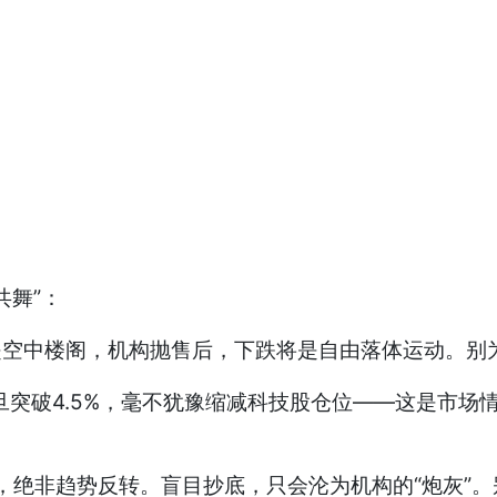
共舞”：
”就是空中楼阁，机构抛售后，下跌将是自由落体运动。别为
率一旦突破4.5%，毫不犹豫缩减科技股仓位——这是市
抽，绝非趋势反转。盲目抄底，只会沦为机构的“炮灰”