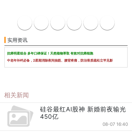
实用资讯
抗癌明星组合 多年口碑保证！天然植物萃取 有效对抗癌细胞
中老年补钙必备，2星期消除夜间抽筋、腰背疼痛，防治骨质疏松立竿见影
相关新闻
硅谷最红AI股神 新婚前夜输光
450亿
08-07 16:40