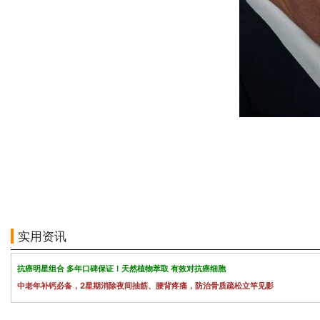
实用资讯
抗癌明星组合 多年口碑保证！天然植物萃取 有效对抗癌细胞
中老年补钙必备，2星期消除夜间抽筋、腰背疼痛，防治骨质疏松立竿见影