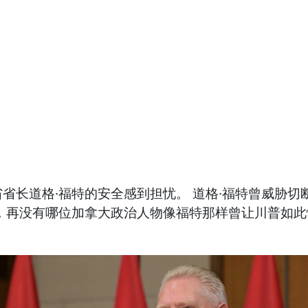
省长道格·福特的安全感到担忧。 道格·福特曾威胁
，再没有哪位加拿大政治人物像福特那样曾让川普如