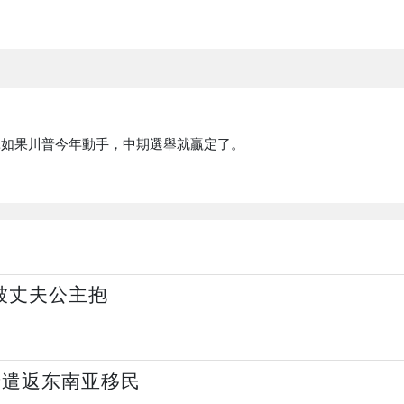
…如果川普今年動手，中期選舉就贏定了。
被丈夫公主抱
录遣返东南亚移民