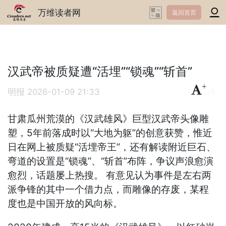
万维读者网
返回首页
汉武帝被质疑遭“活埋”“锁魂”“斩首”
+
-
明报
2026-01-09 21:33
甘肃瓜州荒漠的《汉武雄风》巨型汉武帝头像雕
塑，5年前落成时以“大地为躯”的创意获赞，惟近
日在网上被质疑“活埋帝王”，还有解读附近巨石、
弯道的设置是“锁魂”、“斩首”布阵，争议声浪愈演
愈烈，话题屡上热搜。 有意见认为事件是左右两
派争锋的其中一个借力点，而雕像的存废，某程
度也是中国开放的风向标。