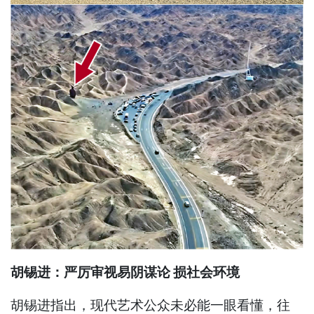
胡锡进：严厉审视易阴谋论 损社会环境
胡锡进指出，现代艺术公众未必能一眼看懂，往