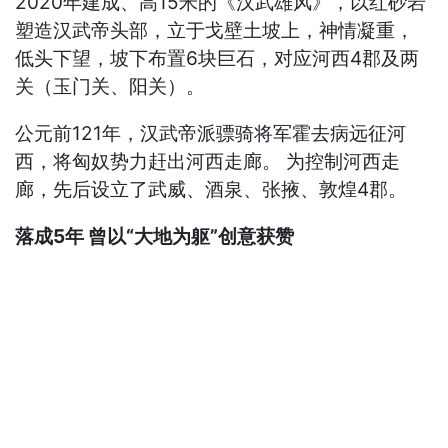
2020年建成、高15米的《汉武雄风》，以红砂岩
塑造汉武帝头部，立于戈壁土坡上，神情凝重，
低头下望，坡下布置6块巨石，对应河西4郡及两
关（玉门关、阳关）。
公元前121年，汉武帝派骠骑将军霍去病远征河
西，将匈奴势力赶出河西走廊。 为控制河西走
廊，先后设立了武威、酒泉、张掖、敦煌4郡。
落成5年 曾以“大地为躯”创意获赞