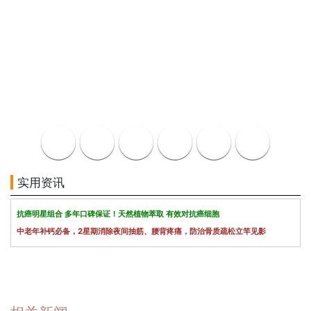
实用资讯
抗癌明星组合 多年口碑保证！天然植物萃取 有效对抗癌细胞
中老年补钙必备，2星期消除夜间抽筋、腰背疼痛，防治骨质疏松立竿见影