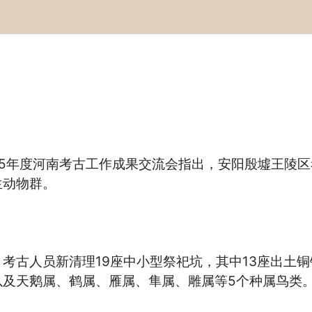
025年度河南考古工作成果交流会指出，安阳殷墟王陵
生动物群。
考古人员新清理19座中小型祭祀坑，其中13座出土铜
以及天鹅属、鹤属、雁属、隼属、雕属等5个种属鸟类