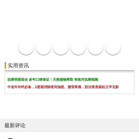
实用资讯
抗癌明星组合 多年口碑保证！天然植物萃取 有效对抗癌细胞
中老年补钙必备，2星期消除夜间抽筋、腰背疼痛，防治骨质疏松立竿见影
最新评论