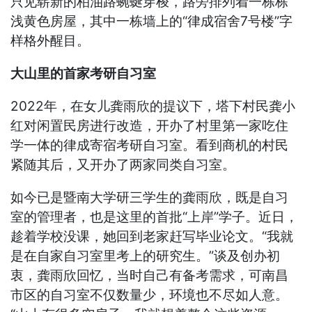
只见崭新的柏油路蜿蜒穿梭，路旁排列着一栋栋
浅黄色房屋，其中一栋墙上的“律成宿舍7号楼”字
样格外醒目。
大山里的首家考研自习室
2022年，在女儿龚雨欣的提议下，塔下村民龚小
红对闲置民房进行改造，开办了村里第一家吃住
学一体的律成寄宿考研自习室。看到商机的村民
紧随其后，又开办了两家同类自习室。
如今已是暨南大学研三学生的龚雨欣，既是自习
室的管理者，也是这里的首批“上岸”学子。近日，
趁着学校没课，她回到老家赶写毕业论文。“我就
是在自家自习室里考上的研究生。”谈及创办初
衷，龚雨欣回忆，当时自己有备考需求，可南昌
市区的自习室不仅数量少，环境也不尽如人意。