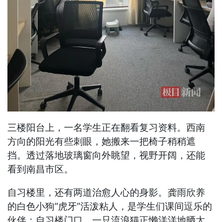
三楼阳台上，一名学生正在翻看复习资料。西南
方向的阳光有些刺眼，她搬来一把椅子稍稍遮
挡。透过落地玻璃窗向外眺望，视野开阔，还能
看到南昌市区。
自习楼里，还有两道治愈人心的身影。龚雨欣养
的白色小狗“虎牙”活泼粘人，是学生们课间逗乐的
伙伴；自习楼门口，一只流浪猫正懒洋洋地晒太