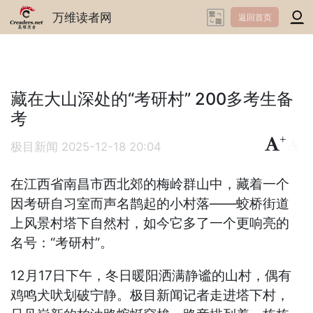
万维读者网
返回首页
藏在大山深处的“考研村” 200多考生备
考
+
-
极目新闻
2025-12-18 20:04
在江西省南昌市西北郊的梅岭群山中，藏着一个
因考研自习室而声名鹊起的小村落——蛟桥街道
上风景村塔下自然村，如今它多了一个更响亮的
名号：“考研村”。
12月17日下午，冬日暖阳洒满静谧的山村，偶有
鸡鸣犬吠划破宁静。极目新闻记者走进塔下村，