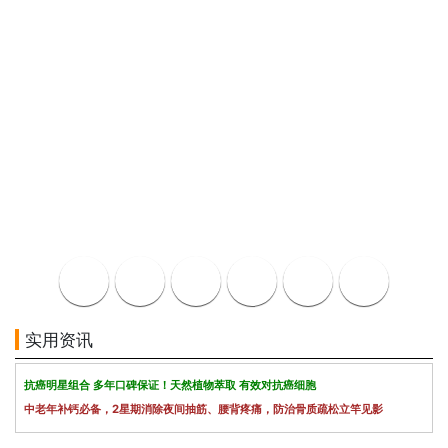
实用资讯
抗癌明星组合 多年口碑保证！天然植物萃取 有效对抗癌细胞
中老年补钙必备，2星期消除夜间抽筋、腰背疼痛，防治骨质疏松立竿见影