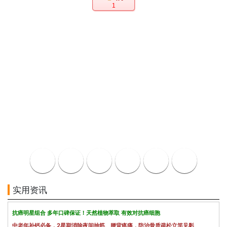
1
实用资讯
抗癌明星组合 多年口碑保证！天然植物萃取 有效对抗癌细胞
中老年补钙必备，2星期消除夜间抽筋、腰背疼痛，防治骨质疏松立竿见影