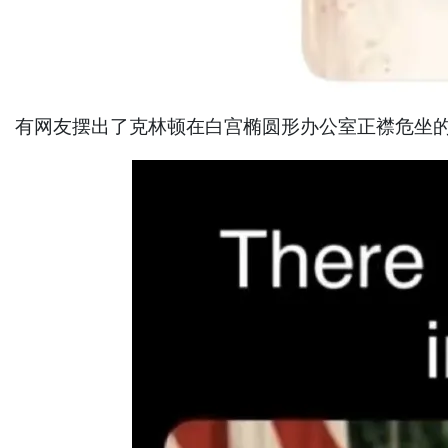
有网友摆出了克林顿在白宫椭圆形办公室正襟危坐