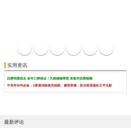
实用资讯
抗癌明星组合 多年口碑保证！天然植物萃取 有效对抗癌细胞
中老年补钙必备，2星期消除夜间抽筋、腰背疼痛，防治骨质疏松立竿见影
最新评论