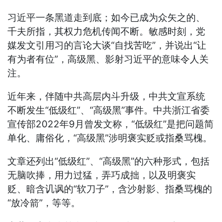
习近平一条黑道走到底；如今已成为众矢之的、
千夫所指，其权力危机传闻不断。敏感时刻，党
媒发文引用习的言论大谈“自找苦吃”，并说出“让
有为者有位”，高级黑、影射习近平的意味令人关
注。
近年来，伴随中共高层内斗升级，中共文宣系统
不断发生“低级红”、“高级黑”事件。中共浙江省委
宣传部2022年9月曾发文称，“低级红”是把问题简
单化、庸俗化，“高级黑”涉明褒实贬或指桑骂槐。
文章还列出“低级红”、“高级黑”的六种形式，包括
无脑吹捧，用力过猛，弄巧成拙，以及明褒实
贬、暗含讥讽的“软刀子”，含沙射影、指桑骂槐的
“放冷箭”，等等。