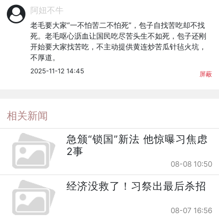
阿妞不牛
老毛要大家“一不怕苦二不怕死”，包子自找苦吃却不找
死。老毛呕心沥血让国民吃尽苦头生不如死，包子还刚
开始要大家找苦吃，不主动提供黄连炒苦瓜针毡火坑，
不厚道。
2025-11-12 14:45
屏蔽
相关新闻
急颁“锁国”新法 他惊曝习焦虑
2事
08-08 10:50
经济没救了！习祭出最后杀招
08-07 16:56