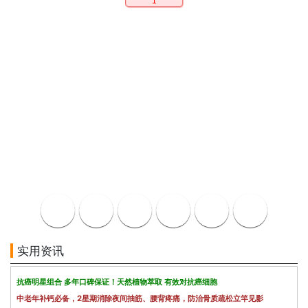
1
实用资讯
抗癌明星组合 多年口碑保证！天然植物萃取 有效对抗癌细胞
中老年补钙必备，2星期消除夜间抽筋、腰背疼痛，防治骨质疏松立竿见影