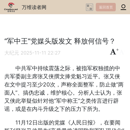
万维读者网
返回首页
“军中王”党媒头版发文 释放何信号？
+
-
大纪元
2025-11-11 22:27
中共军中持续震荡之际，被指军权独揽的中
共军委副主席张又侠撰文捧党魁习近平。张又侠
在文中提习至少20次，声称全面整军，防止做“两
面人”、搞伪忠诚，维护核心。分析人士认为，张
又侠此举疑似针对他“军中称王”之类传言进行辟
谣，或是在内斗升级之下的压力下所为。
11月12日出版的党媒《人民日报》，在要闻