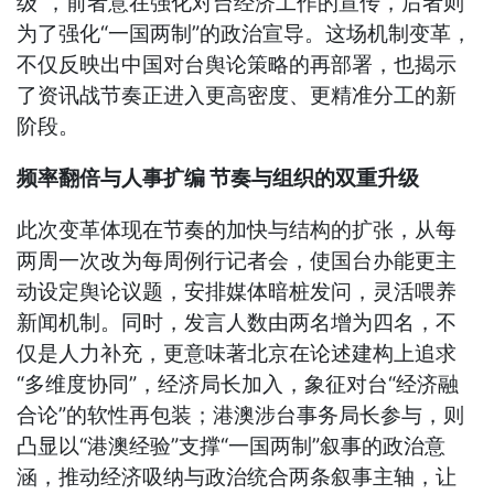
级”，前者意在强化对台经济工作的宣传，后者则
为了强化“一国两制”的政治宣导。这场机制变革，
不仅反映出中国对台舆论策略的再部署，也揭示
了资讯战节奏正进入更高密度、更精准分工的新
阶段。
频率翻倍与人事扩编 节奏与组织的双重升级
此次变革体现在节奏的加快与结构的扩张，从每
两周一次改为每周例行记者会，使国台办能更主
动设定舆论议题，安排媒体暗桩发问，灵活喂养
新闻机制。同时，发言人数由两名增为四名，不
仅是人力补充，更意味著北京在论述建构上追求
“多维度协同”，经济局长加入，象征对台“经济融
合论”的软性再包装；港澳涉台事务局长参与，则
凸显以“港澳经验”支撑“一国两制”叙事的政治意
涵，推动经济吸纳与政治统合两条叙事主轴，让