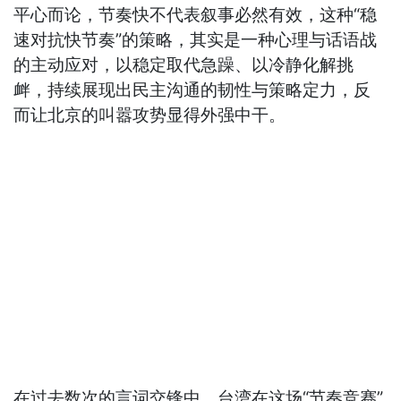
平心而论，节奏快不代表叙事必然有效，这种“稳
速对抗快节奏”的策略，其实是一种心理与话语战
的主动应对，以稳定取代急躁、以冷静化解挑
衅，持续展现出民主沟通的韧性与策略定力，反
而让北京的叫嚣攻势显得外强中干。
在过去数次的言词交锋中，台湾在这场“节奏竞赛”