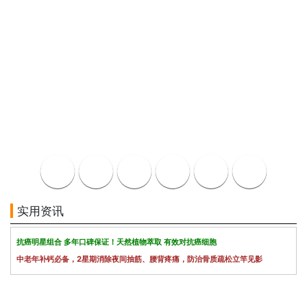
实用资讯
抗癌明星组合 多年口碑保证！天然植物萃取 有效对抗癌细胞
中老年补钙必备，2星期消除夜间抽筋、腰背疼痛，防治骨质疏松立竿见影