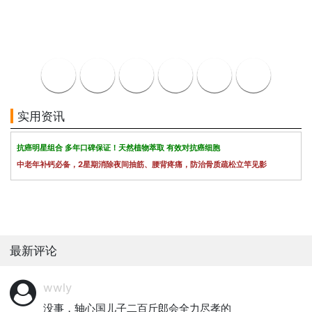
实用资讯
抗癌明星组合 多年口碑保证！天然植物萃取 有效对抗癌细胞
中老年补钙必备，2星期消除夜间抽筋、腰背疼痛，防治骨质疏松立竿见影
最新评论
wwly
没事，轴心国儿子二百斤郎会全力尽孝的