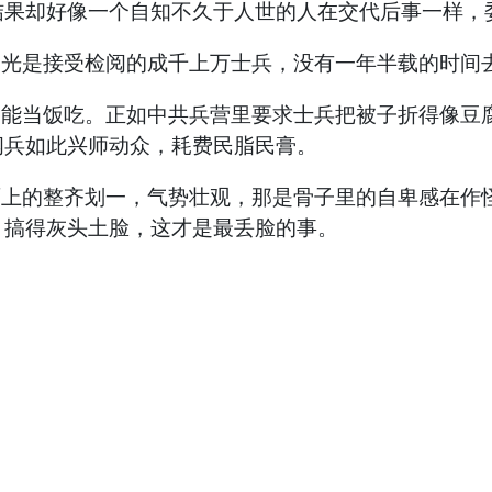
结果却好像一个自知不久于人世的人在交代后事一样，
是接受检阅的成千上万士兵，没有一年半载的时间去
当饭吃。正如中共兵营里要求士兵把被子折得像豆腐
阅兵如此兴师动众，耗费民脂民膏。
的整齐划一，气势壮观，那是骨子里的自卑感在作怪
，搞得灰头土脸，这才是最丢脸的事。