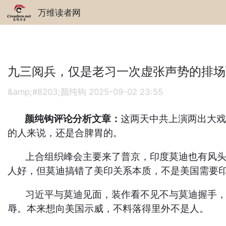
万维读者网
九三阅兵，仅是老习一次虚张声势的排场
&amp;#8203;颜纯钩
2025-09-02 23:55
颜纯钩评论分析文章：
这两天中共上演两出大戏
的人来说，还是合脾胃的。
上合组织峰会主要来了普京，印度莫迪也有风头，
人好，但莫迪搞错了美印关系本质，不是美国需要
习近平与莫迪见面，装作看不见不与莫迪握手，毕
辱。本来想向美国示威，不料落得里外不是人。