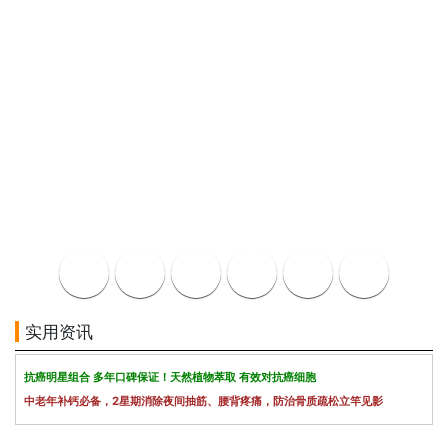
实用资讯
抗癌明星组合 多年口碑保证！天然植物萃取 有效对抗癌细胞
中老年补钙必备，2星期消除夜间抽筋、腰背疼痛，防治骨质疏松立竿见影