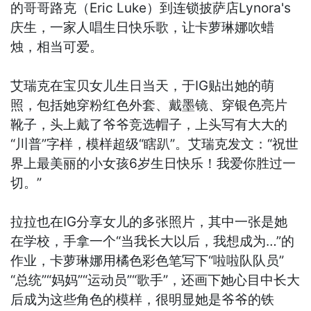
的哥哥路克（Eric Luke）到连锁披萨店Lynora's
庆生，一家人唱生日快乐歌，让卡萝琳娜吹蜡
烛，相当可爱。
艾瑞克在宝贝女儿生日当天，于IG贴出她的萌
照，包括她穿粉红色外套、戴墨镜、穿银色亮片
靴子，头上戴了爷爷竞选帽子，上头写有大大的
“川普”字样，模样超级“瞎趴”。艾瑞克发文：“祝世
界上最美丽的小女孩6岁生日快乐！我爱你胜过一
切。”
拉拉也在IG分享女儿的多张照片，其中一张是她
在学校，手拿一个“当我长大以后，我想成为…”的
作业，卡萝琳娜用橘色彩色笔写下“啦啦队队员”
“总统”“妈妈”“运动员”“歌手”，还画下她心目中长大
后成为这些角色的模样，很明显她是爷爷的铁