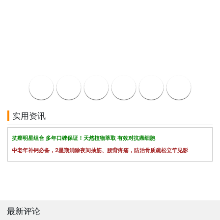
实用资讯
抗癌明星组合 多年口碑保证！天然植物萃取 有效对抗癌细胞
中老年补钙必备，2星期消除夜间抽筋、腰背疼痛，防治骨质疏松立竿见影
最新评论